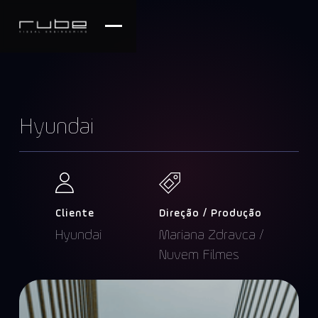
Hyundai
Cliente
Direção / Produção
Hyundai
Mariana Zdravca /
Nuvem Filmes